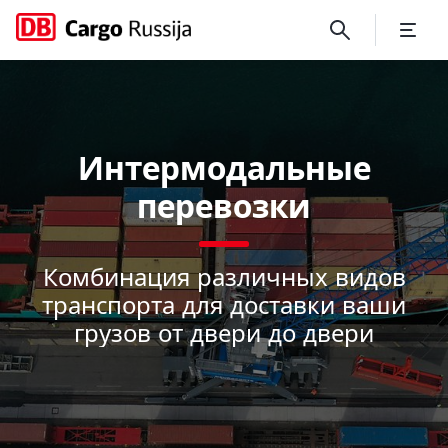
Интермодальные перевОз
Интермодальные
перевозки
Комбинация различных видов
Close
Close
транспорта для доставки ваши
грузов от двери до двери