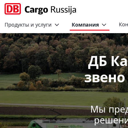
Кон
Продукты и услуги
Компания
О компании
ДБ Ка
звено
Мы пред
решени