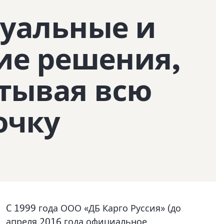
уальные и
ие решения,
тывая всю
очку
e
C 1999 года ООО «ДБ Карго Руссия» (до
апреля 2016 года официальное