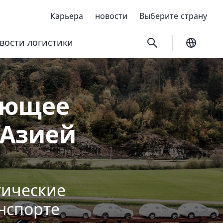
Карьера
новости
Выберите страну
вости логистики
Текущи
зующее
 Азией
тические
нспорте