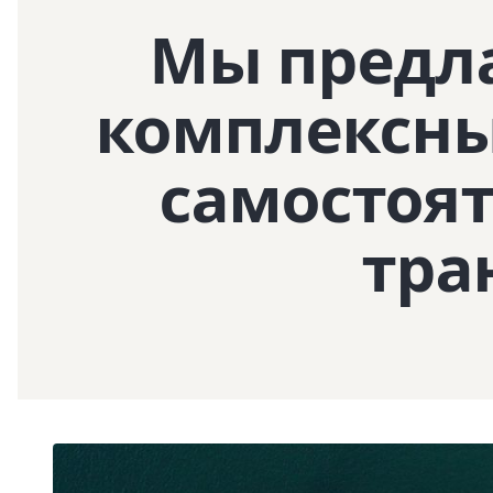
Мы предл
комплексны
самостоя
тра