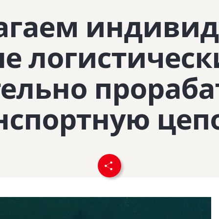
агаем индивид
е логистическ
тельно прораба
нспортную цеп
Clos
Would you like to be forwarded to
?
Abort
Go
Recommend page